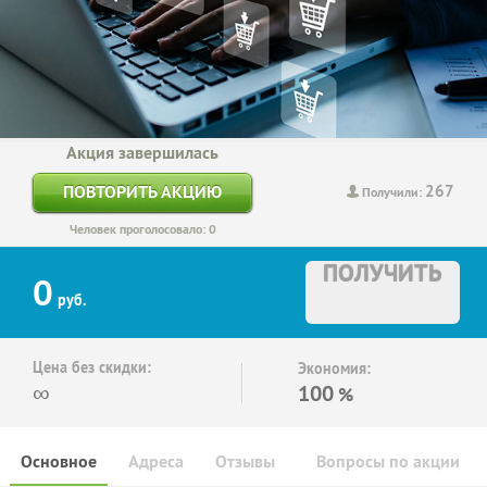
Акция завершилась
267
ПОВТОРИТЬ АКЦИЮ
Получили:
Человек проголосовало: 0
ПОЛУЧИТЬ
0
руб.
Цена без скидки:
Экономия:
∞
100
%
Основное
Адреса
Отзывы
Вопросы по акции