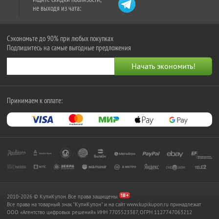
не выходя из чата:
Сэкономьте до 90% при любых покупках
Подпишитесь на самые выгодные предложения
Принимаем к оплате:
2010-2026 © КупиКупон. Все права защищены.
Все права на товарный знак "КупиКупон" и на сайт www.kupikupon.ru принадлежат
OOO «Агентство цифровых решений» ИНН 7705523387, ОГРН 1127747063212