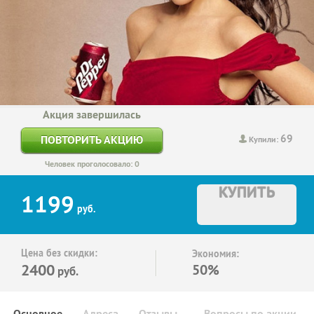
Акция завершилась
69
ПОВТОРИТЬ АКЦИЮ
Купили:
Человек проголосовало: 0
КУПИТЬ
1199
руб.
Цена без скидки:
Экономия:
2400
50%
руб.
Основное
Адреса
Отзывы
Вопросы по акции