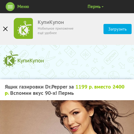
Меню
Пермь
КупиКупон
Мобильное приложение
Загрузить
ещё удобнее
Ящик газировки Dr.Pepper за
1199 р. вместо
2400
р.
Вспомни вкус 90-х! Пермь