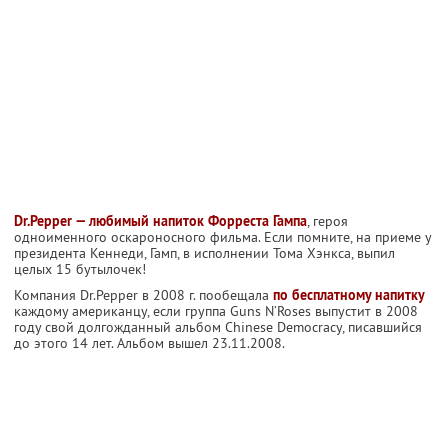
Dr.Pepper — любимый напиток Форреста Гампа
, героя
одноименного оскароносного фильма. Если помните, на приеме у
президента Кеннеди, Гамп, в исполнении Тома Хэнкса, выпил
целых 15 бутылочек!
Компания Dr.Pepper в 2008 г. пообещала
по бесплатному напитку
каждому американцу, если группа Guns N’Roses выпустит в 2008
году свой долгожданный альбом Chinese Democracy, писавшийся
до этого 14 лет. Альбом вышел 23.11.2008.