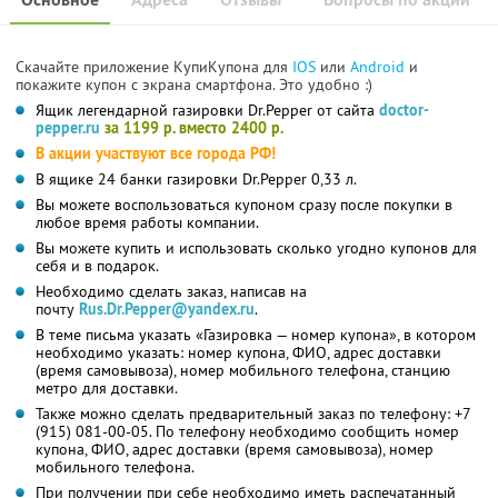
Скачайте приложение КупиКупона для
IOS
или
Android
и
покажите купон с экрана смартфона. Это удобно :)
Ящик легендарной газировки Dr.Pepper от сайта
doctor-
pepper.ru
за 1199 р. вместо 2400 р.
В акции участвуют все города РФ!
В ящике 24 банки газировки Dr.Pepper 0,33 л.
Вы можете воспользоваться купоном сразу после покупки в
любое время работы компании.
Вы можете купить и использовать сколько угодно купонов для
себя и в подарок.
Необходимо сделать заказ, написав на
почту
Rus.Dr.Pepper@yandex.ru
.
В теме письма указать «Газировка — номер купона», в котором
необходимо указать: номер купона, ФИО, адрес доставки
(время самовывоза), номер мобильного телефона, станцию
метро для доставки.
Также можно сделать предварительный заказ по телефону: +7
(915) 081-00-05. По телефону необходимо сообщить номер
купона, ФИО, адрес доставки (время самовывоза), номер
мобильного телефона.
При получении при себе необходимо иметь распечатанный