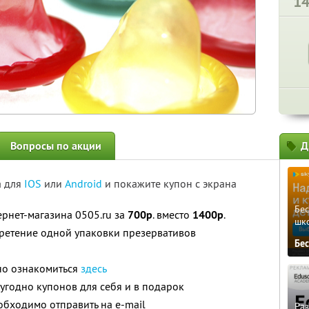
1
Вопросы по акции
Д
а для
IOS
или
Android
и покажите купон с экрана
Бе
ернет-магазина 0505.ru за
700р
. вместо
1400р
.
шк
бретение одной упаковки презервативов
Бе
но ознакомиться
здесь
угодно купонов для себя и в подарок
бходимо отправить на e-mail
Ра