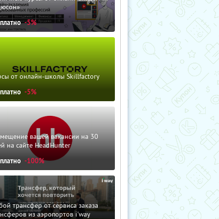
дюсон»
сплатно
-5%
сы от онлайн-школы Skillfactory
сплатно
-5%
змещение вашей вакансии на 30
й на сайте HeadHunter
сплатно
-100%
ой трансфер от сервиса заказа
нсферов из аэропортов i'way