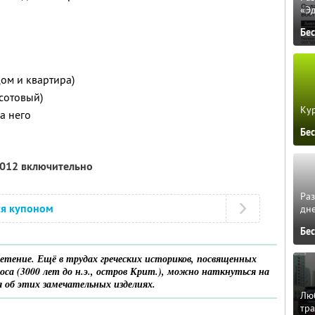
«Э
Бе
дом и квартира)
сотовый)
Кур
а него
Бе
2012 включительно
Ра
ся купоном
дне
Бе
ретение. Ещё в трудах греческих историков, посвященных
са (3000 лет до н.э., остров Крит.), можно наткнуться на
 об этих замечательных изделиях.
Люб
тра