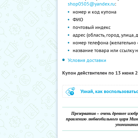
shop0505@yandex.ru
:
номер и код купона
ФИО
почтовый индекс
адрес (область, город, улица, 
номер телефона (желательно 
название товара или ссылку н
Условия доставки
Купон действителен по 13 июня 
Узнай, как воспользовать
Презерватив – очень древнее изоб
правлению любвеобильного царя Мино
упоминания