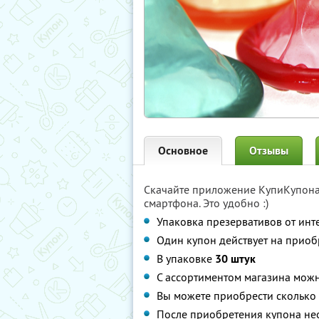
Основное
Отзывы
Скачайте приложение КупиКупон
смартфона. Это удобно :)
Упаковка презервативов от инт
Один купон действует на прио
В упаковке
30 штук
С ассортиментом магазина мож
Вы можете приобрести сколько 
После приобретения купона нео