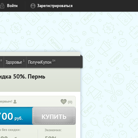
Войти
Зарегистрироваться
49
1
84
Здоровье
ПолучиКупон
кидка 50%. Пермь
первым!
(0)
700
КУПИТЬ
руб.
 без скидки:
Экономия: