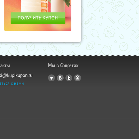
такты
Мы в Соцсетях
si@kupikupon.ru
аться с нами