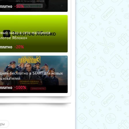
сплатно
-10%
вый заказ в сети магазинов
олотое Яблоко»
сплатно
-20%
дней бесплатно в START для новых
льзователей
сплатно
-100%
ары