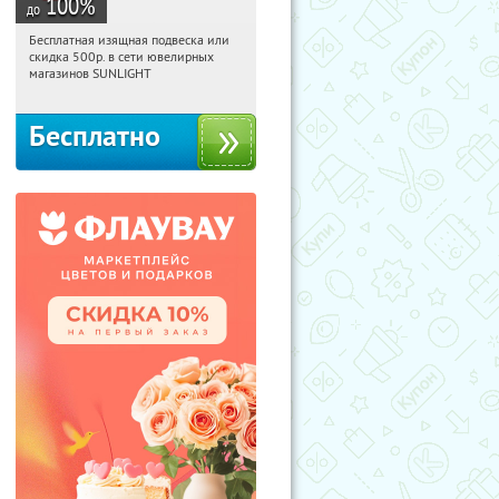
100
%
до
Бесплатная изящная подвеска или
22:37:26
Получили:
73
скидка 500р. в сети ювелирных
Россия
магазинов SUNLIGHT
Бесплатно