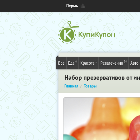
Пермь
6
1
24
Все
Еда
Красота
Развлечения
Авто
Набор презервативов от ин
Главная
Товары