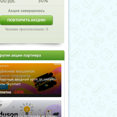
400
50%
руб.
Акция завершилась
ПОВТОРИТЬ АКЦИЮ
Человек проголосовало: 0
ругие акции партнера
сплатный вводный урок от онлайн-
олы Skysmart
сплатно
-100%
зличные курсы от онлайн-академии