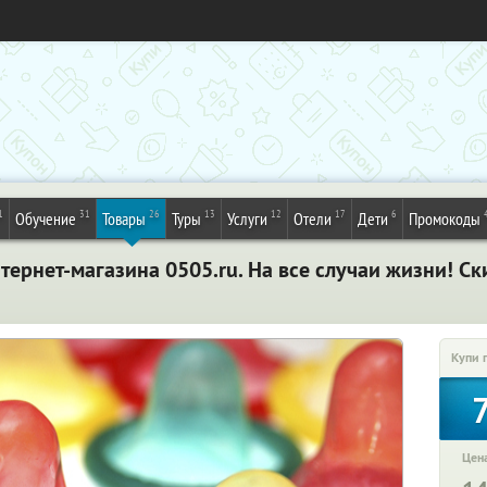
1
31
26
13
12
17
6
Обучение
Товары
Туры
Услуги
Отели
Дети
Промокоды
тернет-магазина 0505.ru. На все случаи жизни! С
Купи 
Цена