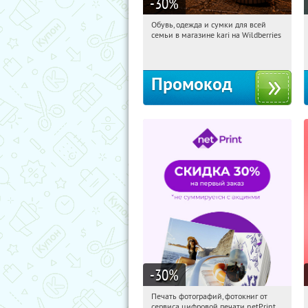
-30
%
Обувь, одежда и сумки для всей
22:37:26
Получили:
30
семьи в магазине kari на Wildberries
Россия
Промокод
-30
%
Печать фотографий, фотокниг от
22:37:26
Получили:
4
сервиса цифровой печати netPrint