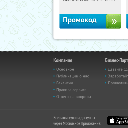
Россия
Промокод
Компания
Бизнес-Пар
Основное
Давайте сд
Публикации о нас
Заработайт
Вакансии
Прошедши
Правила сервиса
Ответы на вопросы
Все наши купоны доступны
через Мобильное Приложение: