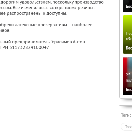
дорогим удовольствием, поскольку производство
Бе
ссом. Всё изменилось с «открытием» резины:
лее распространены и доступны.
изобрели латексные презервативы – наиболее
ивов.
Пер
«З
льный предприниматель Герасимов Антон
 ОГРН 311732824100047
Бе
25 
по
Бе
Теги:
Тов