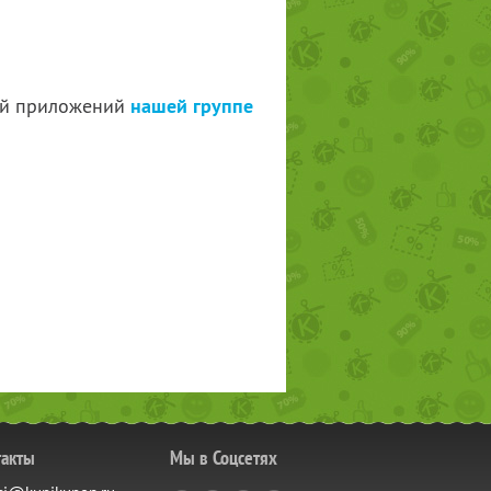
шей приложений
нашей группе
такты
Мы в Соцсетях