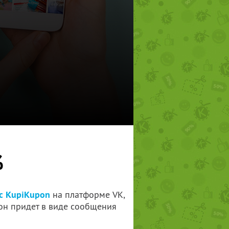
%
с KupiKupon
на платформе VK,
он придет в виде сообщения