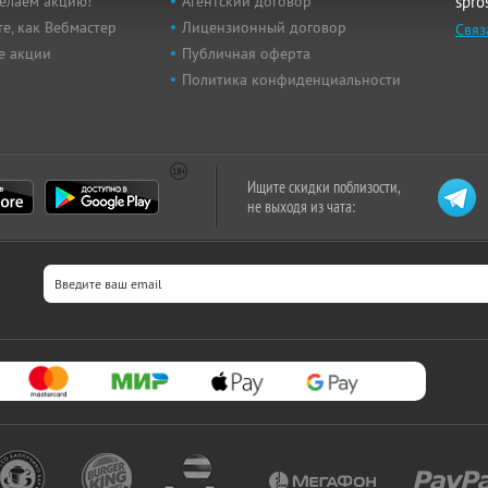
елаем акцию!
Агентский договор
spro
е, как Вебмастер
Лицензионный договор
Связ
е акции
Публичная оферта
Политика конфиденциальности
Ищите скидки поблизости,
не выходя из чата: