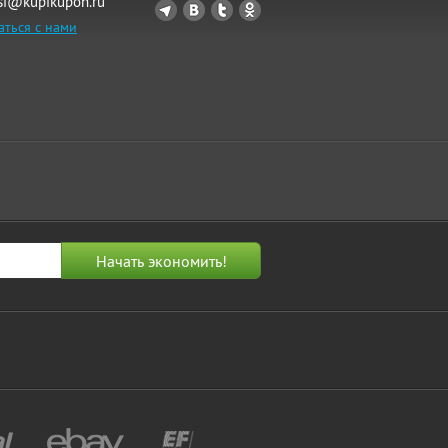
si@kupikupon.ru
аться с нами